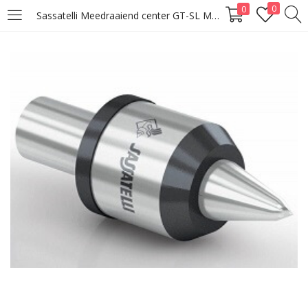
0
0
Sassatelli Meedraaiend center GT-SL MK4
LOGIN
Enter your username and password to login.
Remember me
Lost password?