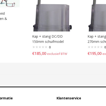
heid
en &
Kap + stang DC/DD
Kap + stan
150mm schuifmodel
270mm sch
0
0
€
185,00
€
195,00
exclusief BTW
ex
formatie
Klantenservice