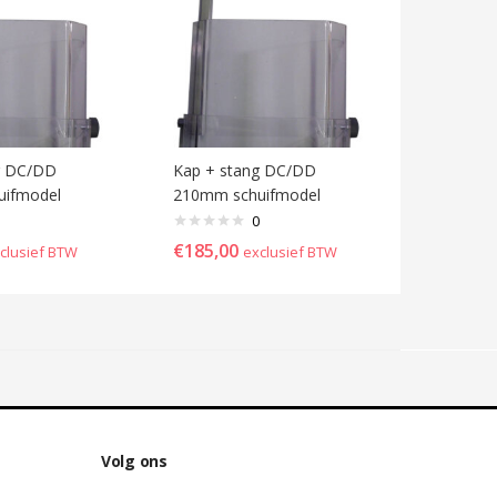
g DC/DD
Kap + stang DC/DD
uifmodel
210mm schuifmodel
0
€
185,00
clusief BTW
exclusief BTW
Volg ons