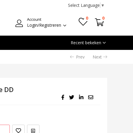
Select Language
▼
0
0
Account
Login/Registreren
Recent bekeken
Prev
Next
e DD