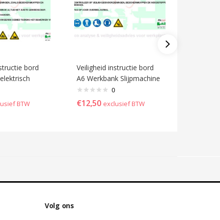
nstructie bord
Veiligheid instructie bord
Veilighei
elektrisch
A6 Werkbank Slijpmachine
A6 Voorm
0
€
12,50
€
12,50
lusief BTW
exclusief BTW
Volg ons