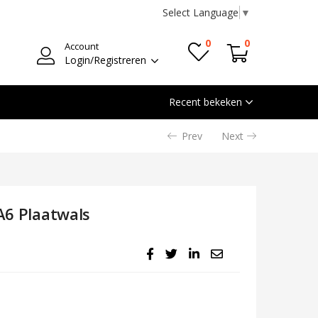
Select Language
▼
0
0
Account
Login/Registreren
Recent bekeken
Prev
Next
 A6 Plaatwals