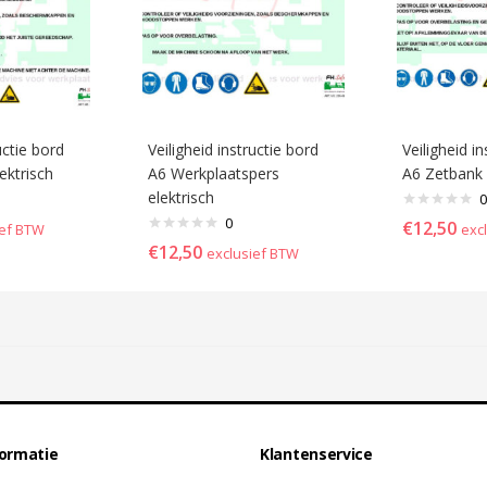
uctie bord
Veiligheid instructie bord
Veiligheid i
ektrisch
A6 Werkplaatspers
A6 Zetbank 
elektrisch
0
0
€
12,50
ief BTW
exc
€
12,50
exclusief BTW
formatie
Klantenservice