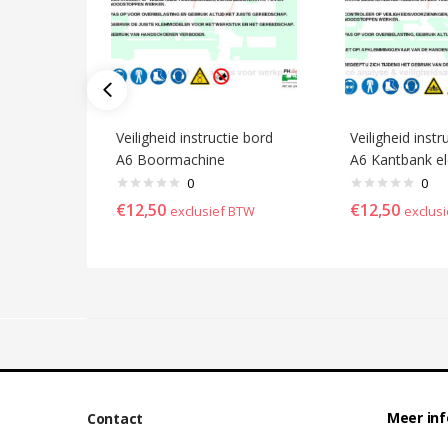
Veiligheid instructie bord
Veiligheid instr
A6 Boormachine
A6 Kantbank el
0
0
€
12,50
€
12,50
exclusief BTW
exclus
Meer in
Contact