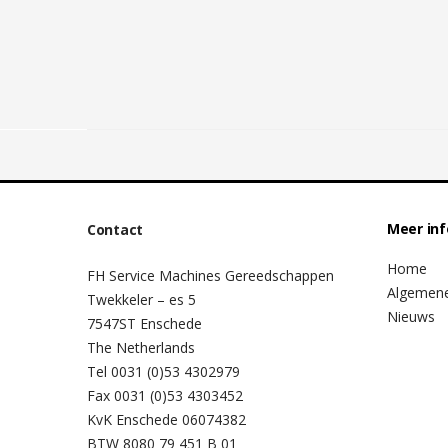
Meer in
Contact
Home
FH Service Machines Gereedschappen
Algemen
Twekkeler – es 5
Nieuws
7547ST Enschede
The Netherlands
Tel 0031 (0)53 4302979
Fax 0031 (0)53 4303452
KvK Enschede 06074382
BTW 8080 79 451 B 01