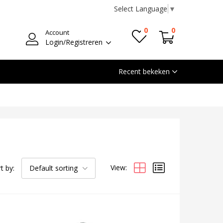
Select Language
▼
0
0
Account
Login/Registreren
Recent bekeken
View:
t by:
Default sorting