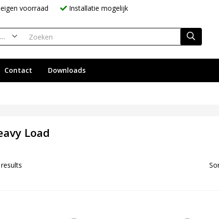
eigen voorraad
Installatie mogelijk
-M Heavy Load (9)
Contact
Downloads
eavy Load
 results
Sor