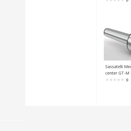
0
Sassatelli Me
center GT-M
0