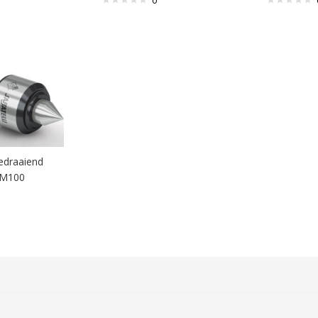
0
edraaiend
 M100