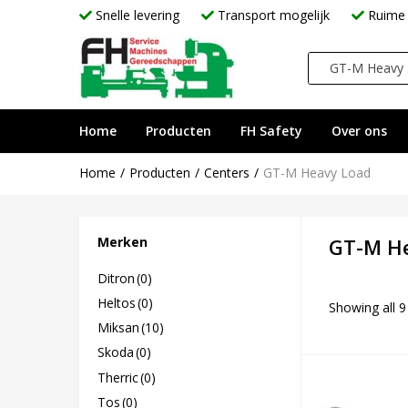
Snelle levering
Transport mogelijk
Ruime 
GT
Home
Producten
FH Safety
Over ons
Home
Producten
Centers
GT-M Heavy Load
Merken
GT-M H
Ditron
(0)
Heltos
(0)
Showing all 9
Miksan
(10)
Skoda
(0)
Therric
(0)
Tos
(0)