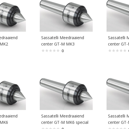
edraaiend
Sassatelli Meedraaiend
Sassatelli
 MK2
center GT-M MK3
center GT
0
edraaiend
Sassatelli Meedraaiend
Sassatelli
 MK6
center GT-M MK6 special
center GT