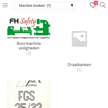
0
LOGIN
Enter your username and password to login.
Boormachine
veiligheden
(5)
Remember me
Lost password?
Draaibanken
(1)