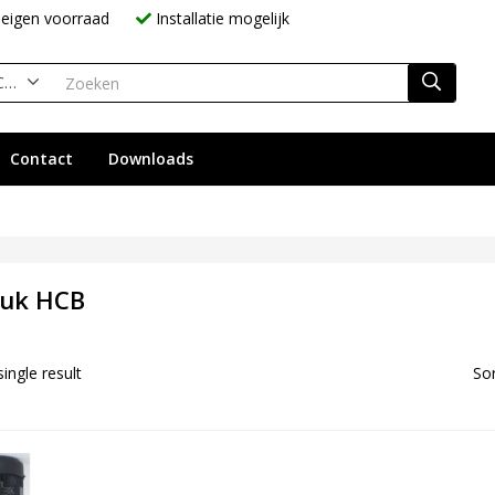
eigen voorraad
Installatie mogelijk
Hoge druk HCB (1)
Contact
Downloads
ruk HCB
ingle result
Sor