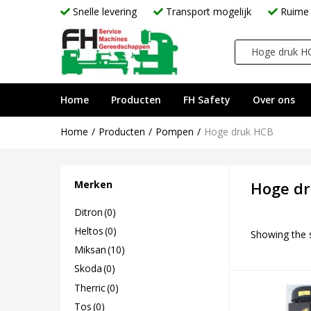
Snelle levering
Transport mogelijk
Ruime 
Home
Producten
FH Safety
Over ons
Home
Producten
Pompen
Hoge druk HCB
Merken
Hoge d
Ditron
(0)
Heltos
(0)
Showing the s
Miksan
(10)
Skoda
(0)
Therric
(0)
Tos
(0)