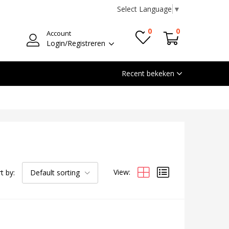
Select Language
▼
0
0
Account
Login/Registreren
Recent bekeken
View:
t by:
Default sorting