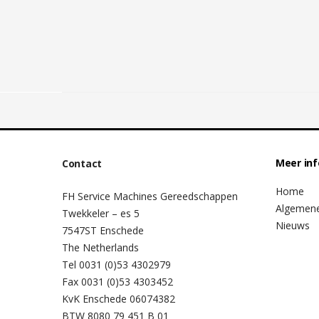
Meer in
Contact
Home
FH Service Machines Gereedschappen
Algemen
Twekkeler – es 5
Nieuws
7547ST Enschede
The Netherlands
Tel 0031 (0)53 4302979
Fax 0031 (0)53 4303452
KvK Enschede 06074382
BTW 8080 79 451 B 01