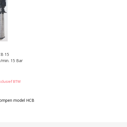
B 15
l/min. 15 Bar
xclusief BTW
pompen model HCB