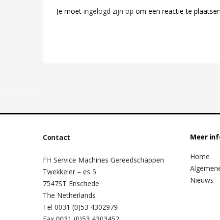
Je moet
ingelogd zijn op
om een reactie te plaatsen
Meer in
Contact
Home
FH Service Machines Gereedschappen
Algemen
Twekkeler – es 5
Nieuws
7547ST Enschede
The Netherlands
Tel 0031 (0)53 4302979
Fax 0031 (0)53 4303452