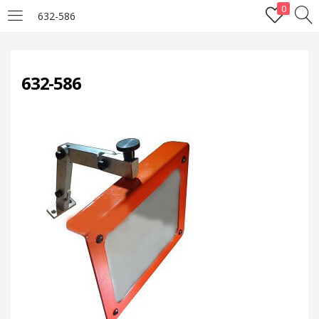
0
632-586
LOGIN
632-586
Enter your username and password to login.
Remember me
Lost password?