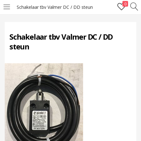
0
Schakelaar tbv Valmer DC / DD steun
LOGIN
Schakelaar tbv Valmer DC / DD
Enter your username and password to login.
steun
Remember me
Lost password?