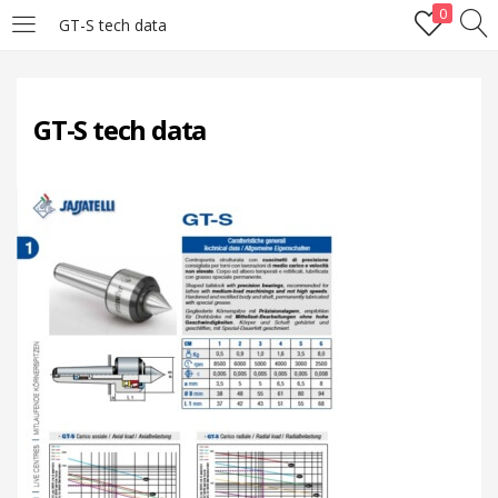
0
GT-S tech data
LOGIN
GT-S tech data
Enter your username and password to login.
Remember me
Lost password?