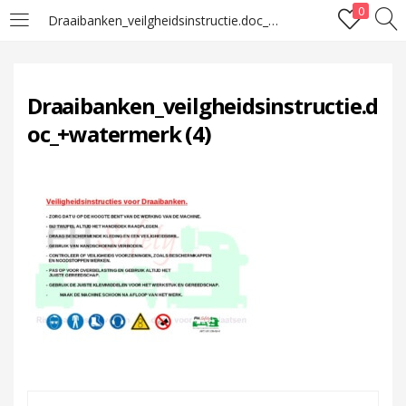
0
Draaibanken_veilgheidsinstructie.doc_+watermerk (4)
LOGIN
Draaibanken_veilgheidsinstructie.d
Enter your username and password to login.
oc_+watermerk (4)
Remember me
Lost password?