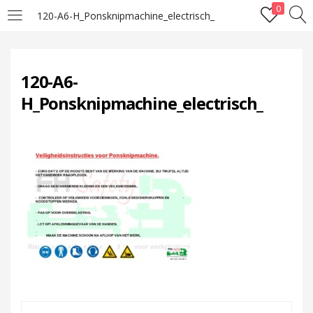
0
120-A6-H_Ponsknipmachine_electrisch_
LOGIN
120-A6-
Enter your username and password to login.
H_Ponsknipmachine_electrisch_
Remember me
Lost password?