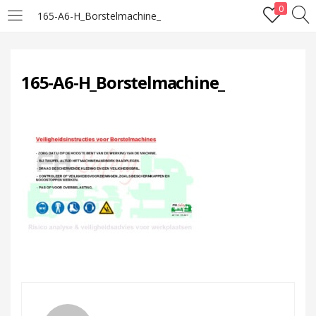
0
165-A6-H_Borstelmachine_
LOGIN
165-A6-H_Borstelmachine_
Enter your username and password to login.
Remember me
Lost password?