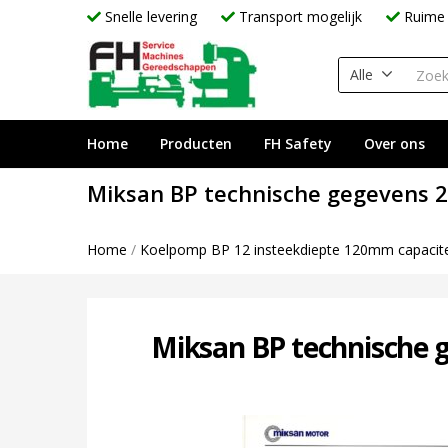
Snelle levering
Transport mogelijk
Ruime 
Alle
Home
Producten
FH Safety
Over ons
Miksan BP technische gegevens 
Home
/
Koelpomp BP 12 insteekdiepte 120mm capaciteit
Miksan BP technische 