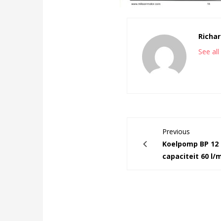
Richar
See al
Previous
Koelpomp BP 12
capaciteit 60 l/m