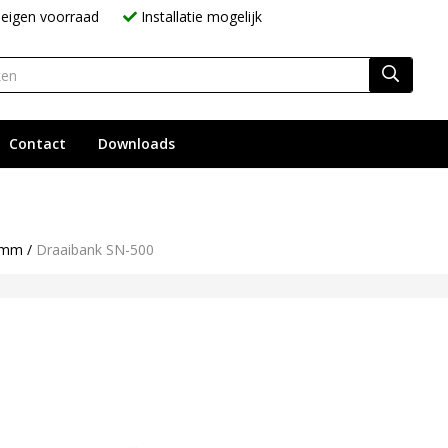
eigen voorraad
Installatie mogelijk
Contact
Downloads
00mm
/
Draaibank SN-500