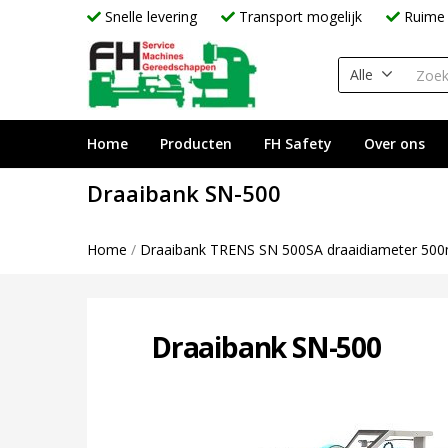
Snelle levering
Transport mogelijk
Ruime 
Alle
Home
Producten
FH Safety
Over ons
Draaibank SN-500
Home
/
Draaibank TRENS SN 500SA draaidiameter 5
Draaibank SN-500