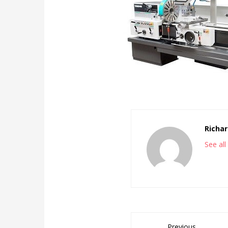
Richar
See al
Previous