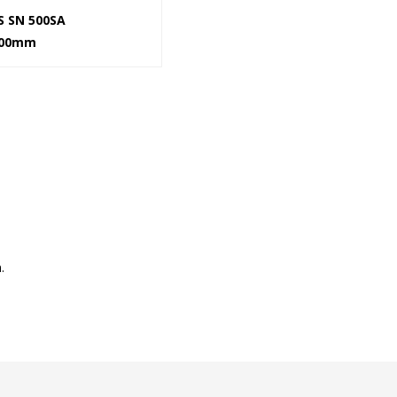
S SN 500SA
500mm
.