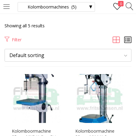
0
LOGIN
Showing all 5 results
Enter your username and password to login.
Filter
Default sorting
Remember me
Lost password?
Kolomboormachine
Kolomboormachine