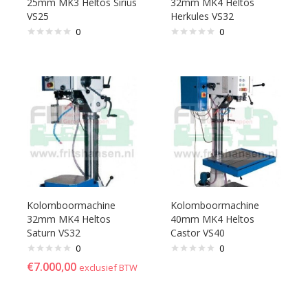
25mm MK3 Heltos Sirius
32mm MK4 Heltos
VS25
Herkules VS32
0
0
Kolomboormachine
Kolomboormachine
32mm MK4 Heltos
40mm MK4 Heltos
Saturn VS32
Castor VS40
0
0
€
7.000,00
exclusief BTW