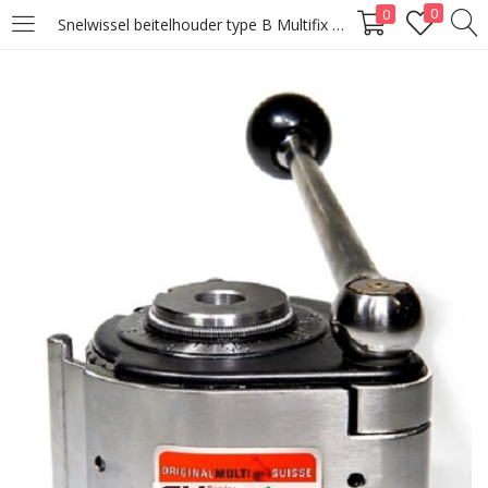
0
0
Snelwissel beitelhouder type B Multifix Original 300-500
LOGIN
Enter your username and password to login.
Remember me
Lost password?