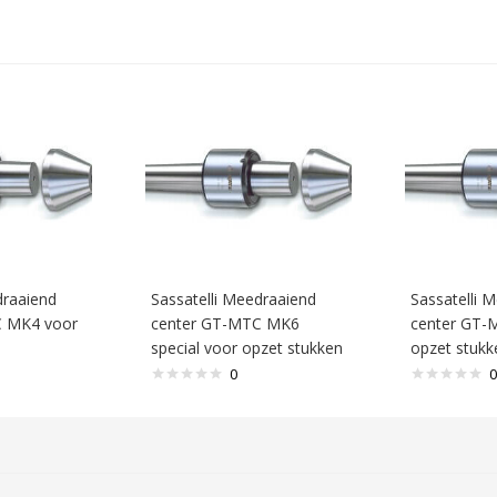
draaiend
Sassatelli Meedraaiend
Sassatelli 
C MK4 voor
center GT-MTC MK6
center GT-
special voor opzet stukken
opzet stukk
0
0