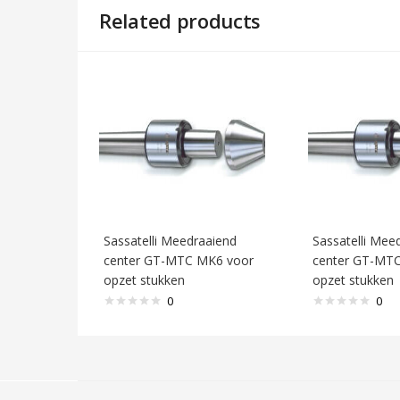
Related products
Sassatelli Meedraaiend
Sassatelli Mee
center GT-MTC MK6 voor
center GT-MT
opzet stukken
opzet stukken
0
0