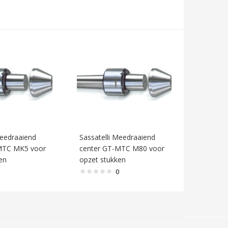
Meedraaiend
Sassatelli Meedraaiend
MTC MK5 voor
center GT-MTC M80 voor
en
opzet stukken
0