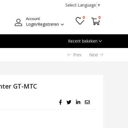
Select Language
▼
0
0
Account
Login/Registreren
Recent bekeken
Prev
Next
enter GT-MTC