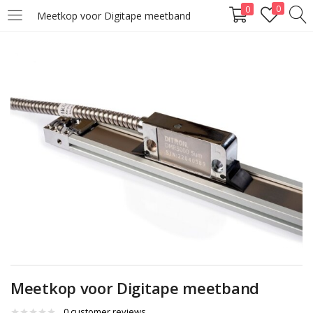
0
0
Meetkop voor Digitape meetband
LOGIN
Enter your username and password to login.
Remember me
Lost password?
Meetkop voor Digitape meetband
0
customer reviews