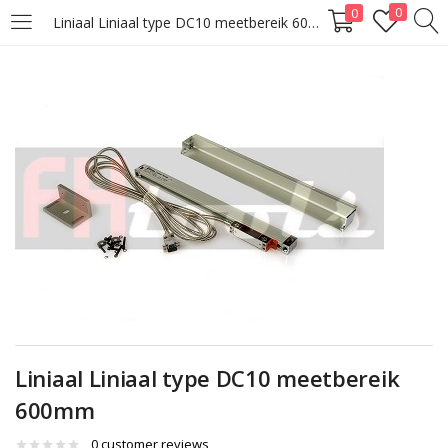
0
0
Liniaal Liniaal type DC10 meetbereik 600mm
LOGIN
Enter your username and password to login.
Remember me
Lost password?
Liniaal Liniaal type DC10 meetbereik
600mm
0
customer reviews