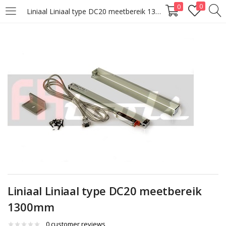
0
0
Liniaal Liniaal type DC20 meetbereik 1300mm
LOGIN
Enter your username and password to login.
Remember me
Lost password?
Liniaal Liniaal type DC20 meetbereik
1300mm
0
customer reviews