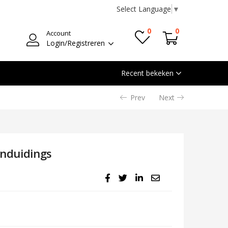
Select Language
▼
0
0
Account
Login/Registreren
Recent bekeken
Prev
Next
nduidings