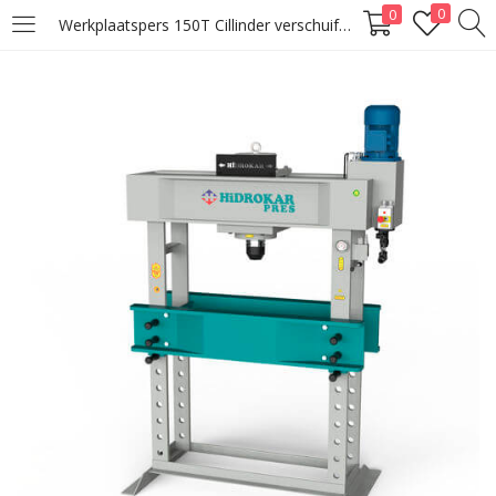
0
0
Werkplaatspers 150T Cillinder verschuifbaar
LOGIN
Enter your username and password to login.
Remember me
Lost password?