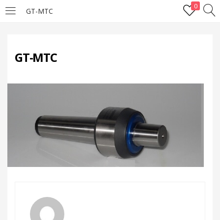
0
GT-MTC
LOGIN
GT-MTC
Enter your username and password to login.
Remember me
Lost password?