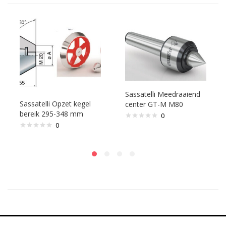
Sassatelli Meedraaiend
Sassatelli Opzet kegel
center GT-M M80
bereik 295-348 mm
0
0